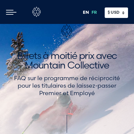
Passer
au
EN
FR
sun valley / identifiant / états-unis
contenu
principal
Billets à moitié prix avec
Mountain Collective
FAQ sur le programme de réciprocité
pour les titulaires de laissez-passer
Premier et Employé