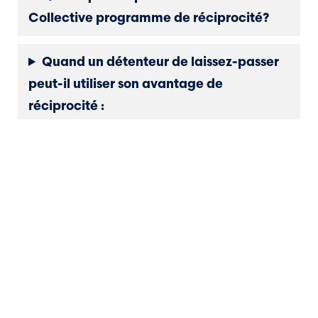
Collective programme de réciprocité?
Quand un détenteur de laissez-passer
peut-il utiliser son avantage de
réciprocité :
Combien de billets de remontées
mécaniques un détenteur de forfait peut-
il acheter?
Qu'est-ce que le billet de remontée 1
jour à prix réduit ?